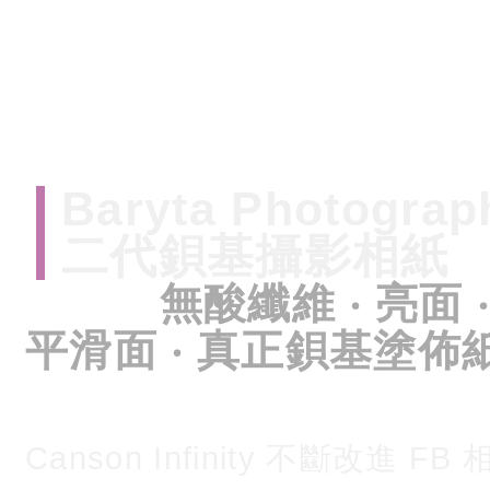
Baryta Photograph
二代鋇基攝影相紙
無酸纖維 ‧ 亮面 ‧
平滑面 ‧ 真正鋇基塗佈
Canson Infinity 不斷改進 FB 