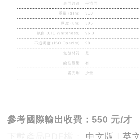
表面紋路
平滑面
重量 (gsm)
310
厚度 (um)
305
紙白 (CIE Whiteness)
96.3
不透明度 (ISO Opacity)
98
無酸材質
是
鹼性緩衝
有
螢光劑
少量
參考國際輸出收費：550 元/才
下載產品PDF檔：
中文版
|
英